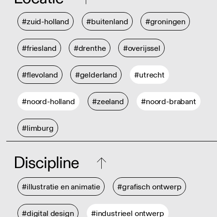
#zuid-holland
#buitenland
#groningen
#friesland
#drenthe
#overijssel
#flevoland
#gelderland
#utrecht
#noord-holland
#zeeland
#noord-brabant
#limburg
Discipline
#illustratie en animatie
#grafisch ontwerp
#digital design
#industrieel ontwerp