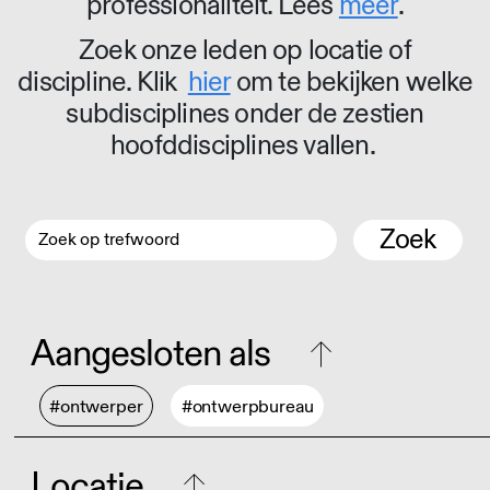
professionaliteit. Lees
meer
.
Zoek onze leden op locatie of
discipline. Klik
hier
om te bekijken welke
subdisciplines onder de zestien
hoofddisciplines vallen.
Zoek
Aangesloten als
#ontwerper
#ontwerpbureau
Locatie