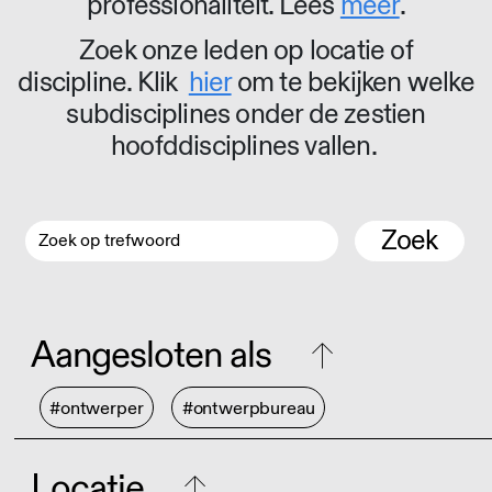
professionaliteit. Lees
meer
.
Zoek onze leden op locatie of
discipline. Klik
hier
om te bekijken welke
subdisciplines onder de zestien
hoofddisciplines vallen.
Zoek
Aangesloten als
#ontwerper
#ontwerpbureau
Locatie