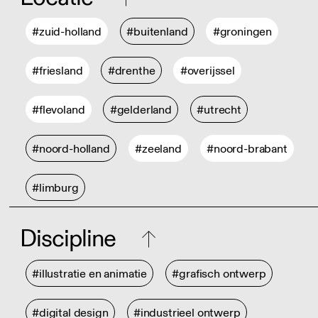
#zuid-holland
#buitenland
#groningen
#friesland
#drenthe
#overijssel
#flevoland
#gelderland
#utrecht
#noord-holland
#zeeland
#noord-brabant
#limburg
Discipline
#illustratie en animatie
#grafisch ontwerp
#digital design
#industrieel ontwerp