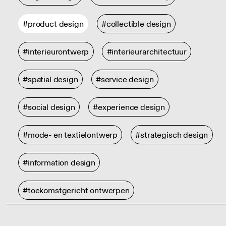
#product design
#collectible design
#interieurontwerp
#interieurarchitectuur
#spatial design
#service design
#social design
#experience design
#mode- en textielontwerp
#strategisch design
#information design
#toekomstgericht ontwerpen