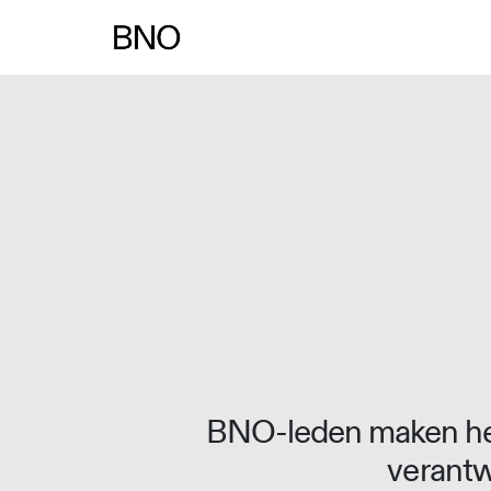
Overslaan naar inhoud
BNO-leden maken het
verantw