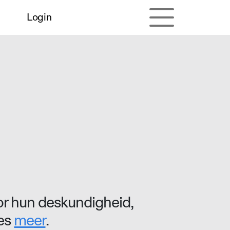
Login
r hun deskundigheid,
ees
meer
.