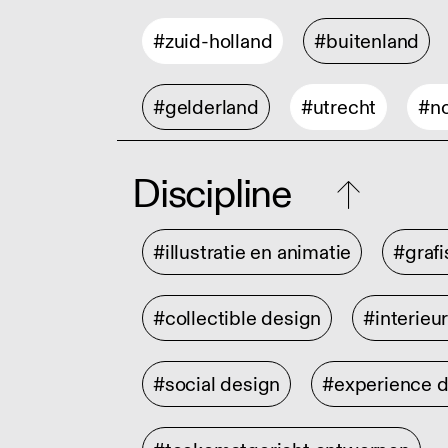
#zuid-holland
#buitenland
#gelderland
#utrecht
#no
Discipline
#illustratie en animatie
#graf
#collectible design
#interieu
#social design
#experience 