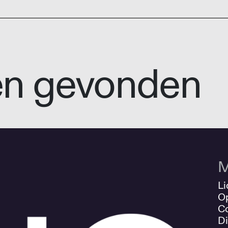
en gevonden
M
Li
O
Co
Di