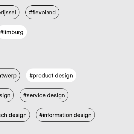
rijssel
#flevoland
#limburg
ontwerp
#product design
sign
#service design
sch design
#information design