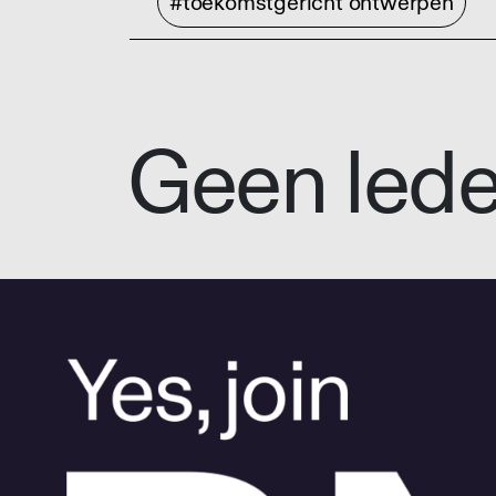
#toekomstgericht ontwerpen
Geen led