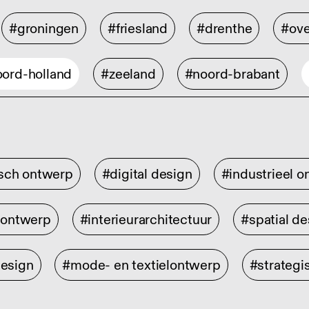
#groningen
#friesland
#drenthe
#ove
ord-holland
#zeeland
#noord-brabant
isch ontwerp
#digital design
#industrieel 
rontwerp
#interieurarchitectuur
#spatial de
design
#mode- en textielontwerp
#strategi