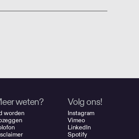
eer weten?
Volg ons!
d worden
Instagram
pzeggen
Vimeo
lofon
LinkedIn
sclaimer
Spotify