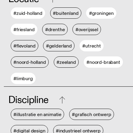
#zuid-holland
#buitenland
#groningen
#friesland
#drenthe
#overijssel
#flevoland
#gelderland
#utrecht
#noord-holland
#zeeland
#noord-brabant
#limburg
Discipline
#illustratie en animatie
#grafisch ontwerp
#digital design
#industrieel ontwerp