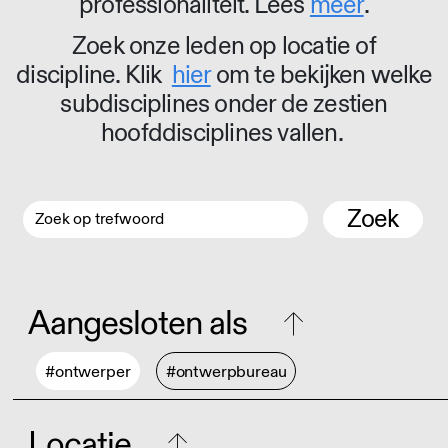
professionaliteit. Lees
meer
.
Zoek onze leden op locatie of
discipline. Klik
hier
om te bekijken welke
subdisciplines onder de zestien
hoofddisciplines vallen.
Zoek
Aangesloten als
#ontwerper
#ontwerpbureau
Locatie