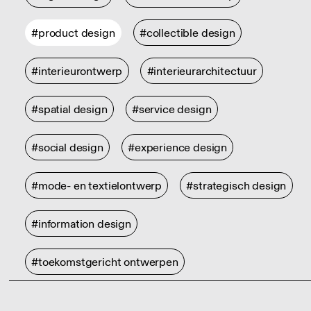
#product design
#collectible design
#interieurontwerp
#interieurarchitectuur
#spatial design
#service design
#social design
#experience design
#mode- en textielontwerp
#strategisch design
#information design
#toekomstgericht ontwerpen