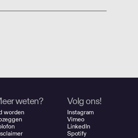
eer weten?
Volg ons!
d worden
Instagram
pzeggen
Vimeo
lofon
LinkedIn
sclaimer
Spotify