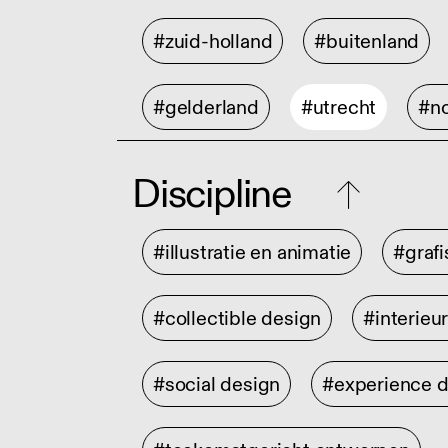
#zuid-holland
#buitenland
#gelderland
#utrecht
#no
Discipline
#illustratie en animatie
#graf
#collectible design
#interieu
#social design
#experience 