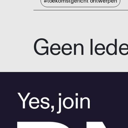
#toekomstgericht ontwerpen
Geen led