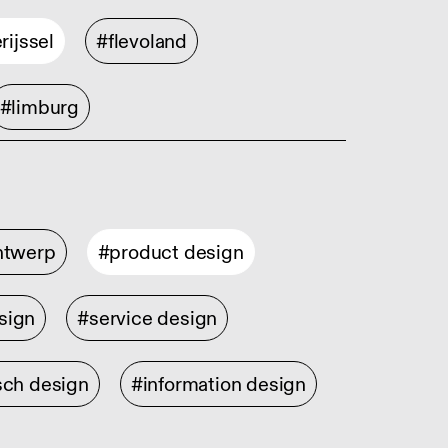
rijssel
#flevoland
#limburg
ontwerp
#product design
sign
#service design
sch design
#information design