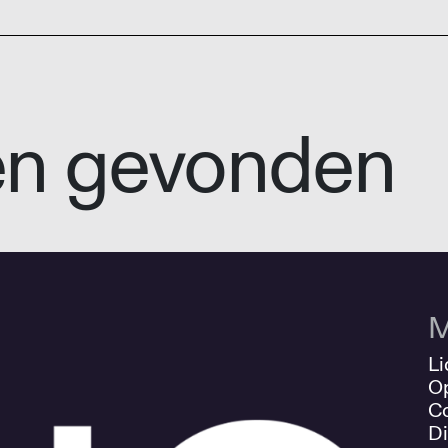
en gevonden
M
Li
O
Co
Di