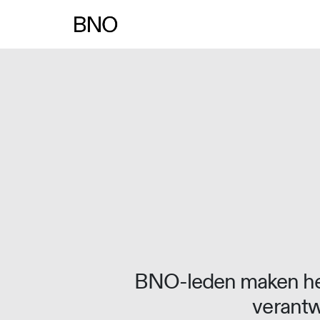
Overslaan naar inhoud
BNO-leden maken het
verantw