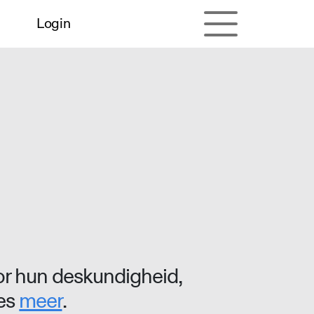
Login
r hun deskundigheid,
ees
meer
.