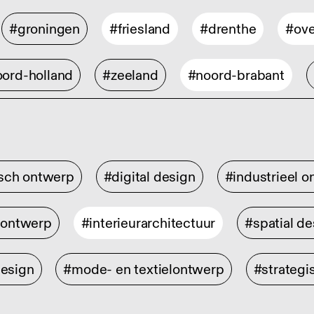
#groningen
#friesland
#drenthe
#ove
ord-holland
#zeeland
#noord-brabant
isch ontwerp
#digital design
#industrieel 
rontwerp
#interieurarchitectuur
#spatial de
design
#mode- en textielontwerp
#strategi