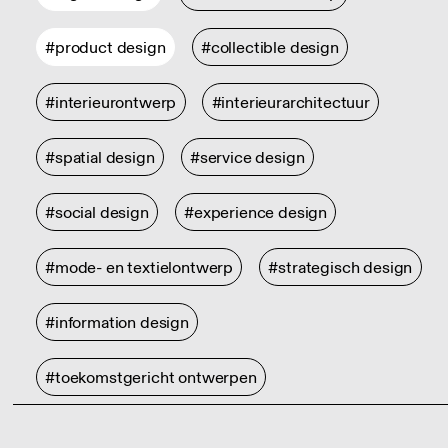
#product design
#collectible design
#interieurontwerp
#interieurarchitectuur
#spatial design
#service design
#social design
#experience design
#mode- en textielontwerp
#strategisch design
#information design
#toekomstgericht ontwerpen