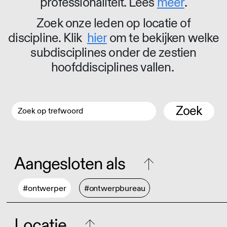
professionaliteit. Lees
meer
.
Zoek onze leden op locatie of
discipline. Klik
hier
om te bekijken welke
subdisciplines onder de zestien
hoofddisciplines vallen.
Zoek
Aangesloten als
#ontwerper
#ontwerpbureau
Locatie