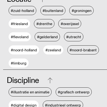
#zuid-holland
#buitenland
#groningen
#friesland
#drenthe
#overijssel
#flevoland
#gelderland
#utrecht
#noord-holland
#zeeland
#noord-brabant
#limburg
Discipline
#illustratie en animatie
#grafisch ontwerp
#digital design
#industrieel ontwerp