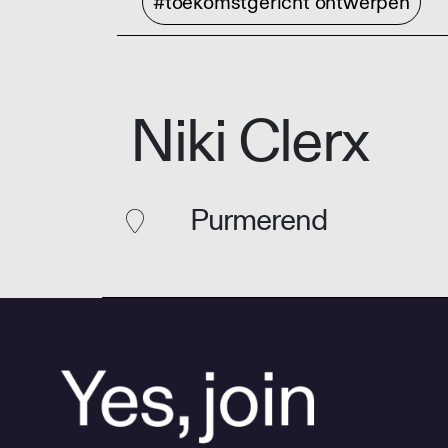
#toekomstgericht ontwerpen
Niki Clerx
Purmerend