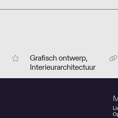
Grafisch ontwerp,
Interieurarchitectuur
M
Li
O