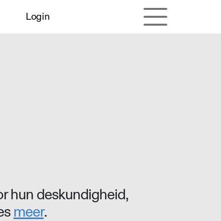
Login
r hun deskundigheid,
ees
meer
.