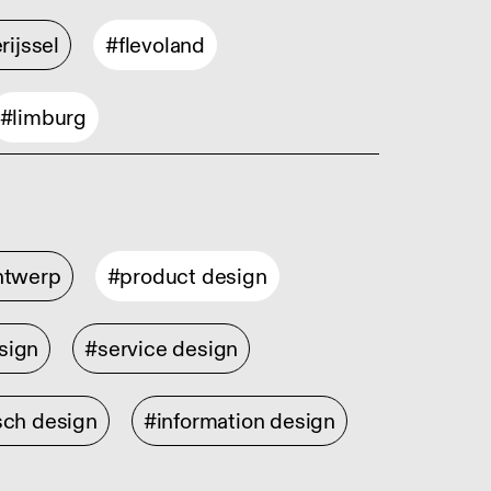
rijssel
#flevoland
#limburg
ontwerp
#product design
sign
#service design
sch design
#information design