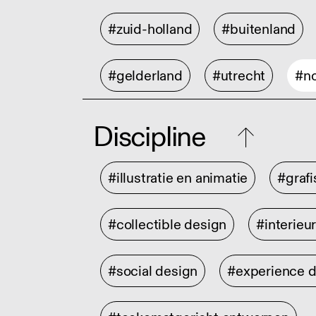
#zuid-holland
#buitenland
#gelderland
#utrecht
#no
Discipline
#illustratie en animatie
#graf
#collectible design
#interieu
#social design
#experience 