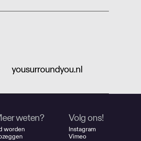
yousurroundyou.nl
eer weten?
Volg ons!
d worden
Instagram
pzeggen
Vimeo