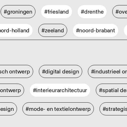
#groningen
#friesland
#drenthe
#ove
ord-holland
#zeeland
#noord-brabant
isch ontwerp
#digital design
#industrieel 
rontwerp
#interieurarchitectuur
#spatial de
design
#mode- en textielontwerp
#strategi