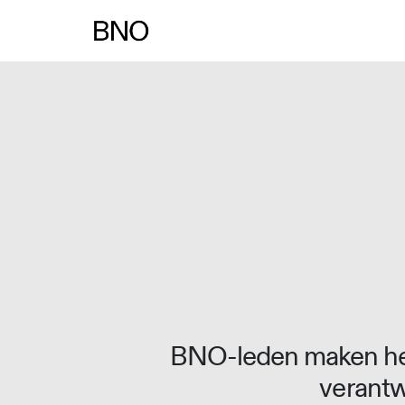
Overslaan naar inhoud
BNO-leden maken het
verantw