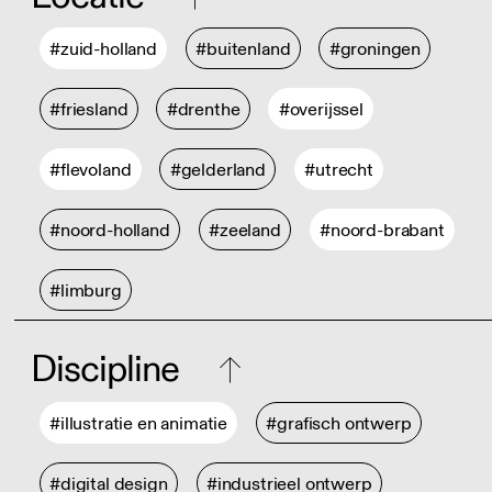
#zuid-holland
#buitenland
#groningen
#friesland
#drenthe
#overijssel
#flevoland
#gelderland
#utrecht
#noord-holland
#zeeland
#noord-brabant
#limburg
Discipline
#illustratie en animatie
#grafisch ontwerp
#digital design
#industrieel ontwerp