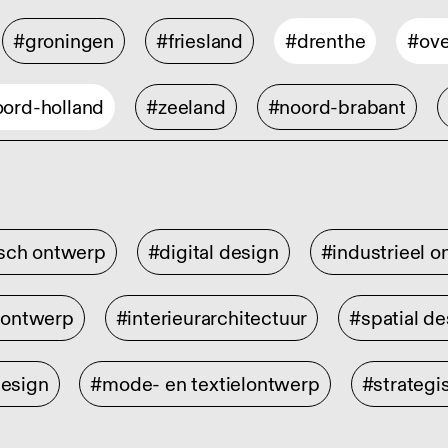
#groningen
#friesland
#drenthe
#ove
ord-holland
#zeeland
#noord-brabant
isch ontwerp
#digital design
#industrieel 
rontwerp
#interieurarchitectuur
#spatial de
design
#mode- en textielontwerp
#strategi