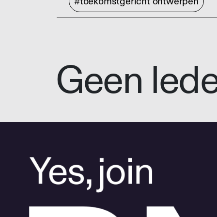
#toekomstgericht ontwerpen
Geen led