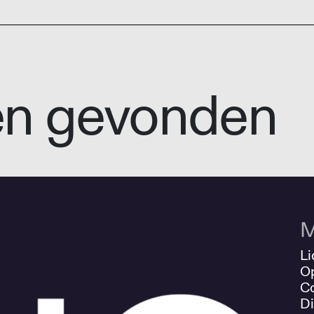
en gevonden
M
Li
O
Co
Di