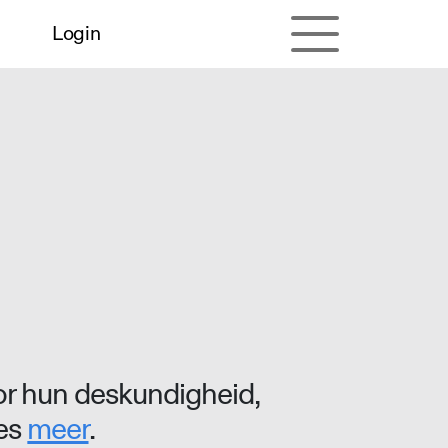
Login
r hun deskundigheid,
ees
meer
.