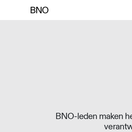
Overslaan naar inhoud
BNO-leden maken het
verantw