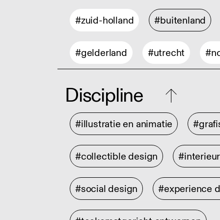
#zuid-holland
#buitenland
#gelderland
#utrecht
#no
Discipline
#illustratie en animatie
#graf
#collectible design
#interieu
#social design
#experience 