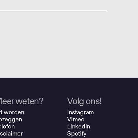
eer weten?
Volg ons!
d worden
Instagram
pzeggen
Vimeo
lofon
LinkedIn
sclaimer
Spotify