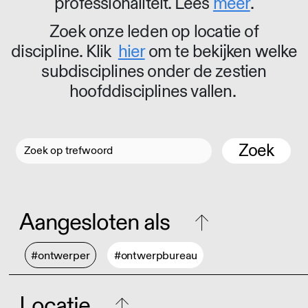
professionaliteit. Lees
meer
.
Zoek onze leden op locatie of
discipline. Klik
hier
om te bekijken welke
subdisciplines onder de zestien
hoofddisciplines vallen.
Zoek
Aangesloten als
#ontwerper
#ontwerpbureau
Locatie