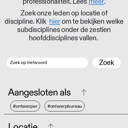
professionaliteit. Lees
meer
.
Zoek onze leden op locatie of
discipline. Klik
hier
om te bekijken welke
subdisciplines onder de zestien
hoofddisciplines vallen.
Zoek
Aangesloten als
#ontwerper
#ontwerpbureau
Locatie