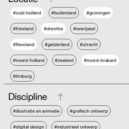
#zuid-holland
#buitenland
#groningen
#friesland
#drenthe
#overijssel
#flevoland
#gelderland
#utrecht
#noord-holland
#zeeland
#noord-brabant
#limburg
Discipline
#illustratie en animatie
#grafisch ontwerp
#digital design
#industrieel ontwerp