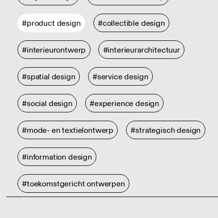
#product design
#collectible design
#interieurontwerp
#interieurarchitectuur
#spatial design
#service design
#social design
#experience design
#mode- en textielontwerp
#strategisch design
#information design
#toekomstgericht ontwerpen