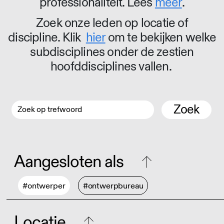
professionaliteit. Lees
meer
.
Zoek onze leden op locatie of
discipline. Klik
hier
om te bekijken welke
subdisciplines onder de zestien
hoofddisciplines vallen.
Zoek
Aangesloten als
#ontwerper
#ontwerpbureau
Locatie