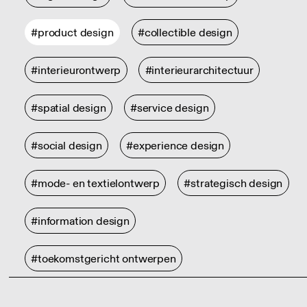
#product design
#collectible design
#interieurontwerp
#interieurarchitectuur
#spatial design
#service design
#social design
#experience design
#mode- en textielontwerp
#strategisch design
#information design
#toekomstgericht ontwerpen