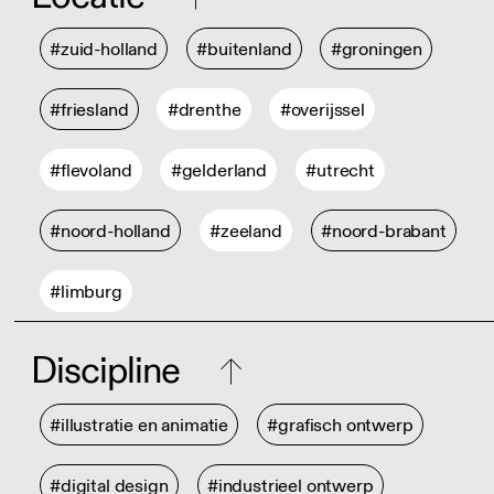
#zuid-holland
#buitenland
#groningen
#friesland
#drenthe
#overijssel
#flevoland
#gelderland
#utrecht
#noord-holland
#zeeland
#noord-brabant
#limburg
Discipline
#illustratie en animatie
#grafisch ontwerp
#digital design
#industrieel ontwerp