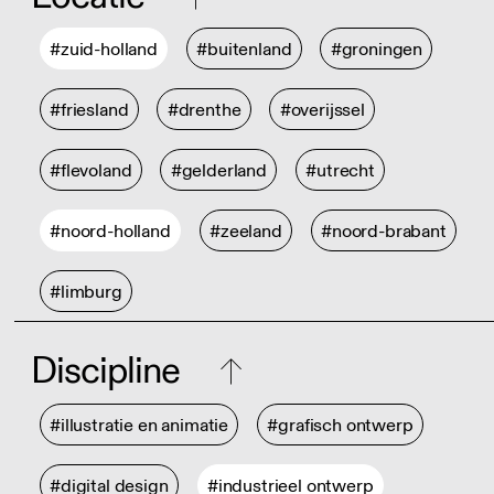
#zuid-holland
#buitenland
#groningen
#friesland
#drenthe
#overijssel
#flevoland
#gelderland
#utrecht
#noord-holland
#zeeland
#noord-brabant
#limburg
Discipline
#illustratie en animatie
#grafisch ontwerp
#digital design
#industrieel ontwerp