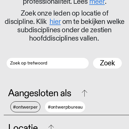
professionaliteit. Lees
meer
.
Zoek onze leden op locatie of
discipline. Klik
hier
om te bekijken welke
subdisciplines onder de zestien
hoofddisciplines vallen.
Zoek
Aangesloten als
#ontwerper
#ontwerpbureau
Locatie