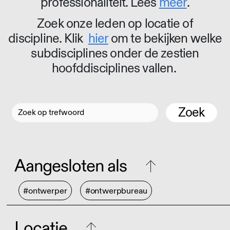
professionaliteit. Lees
meer
.
Zoek onze leden op locatie of
discipline. Klik
hier
om te bekijken welke
subdisciplines onder de zestien
hoofddisciplines vallen.
Zoek
Aangesloten als
#ontwerper
#ontwerpbureau
Locatie