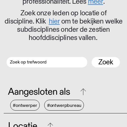
professionaliteit. Lees
meer
.
Zoek onze leden op locatie of
discipline. Klik
hier
om te bekijken welke
subdisciplines onder de zestien
hoofddisciplines vallen.
Zoek
Aangesloten als
#ontwerper
#ontwerpbureau
Locatie