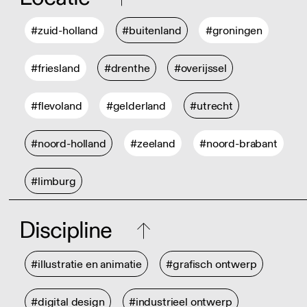
#zuid-holland
#buitenland
#groningen
#friesland
#drenthe
#overijssel
#flevoland
#gelderland
#utrecht
#noord-holland
#zeeland
#noord-brabant
#limburg
Discipline
#illustratie en animatie
#grafisch ontwerp
#digital design
#industrieel ontwerp