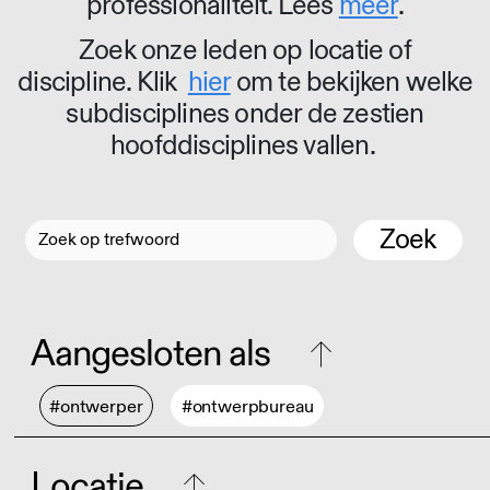
professionaliteit. Lees
meer
.
Zoek onze leden op locatie of
discipline. Klik
hier
om te bekijken welke
subdisciplines onder de zestien
hoofddisciplines vallen.
Zoek
Aangesloten als
#ontwerper
#ontwerpbureau
Locatie