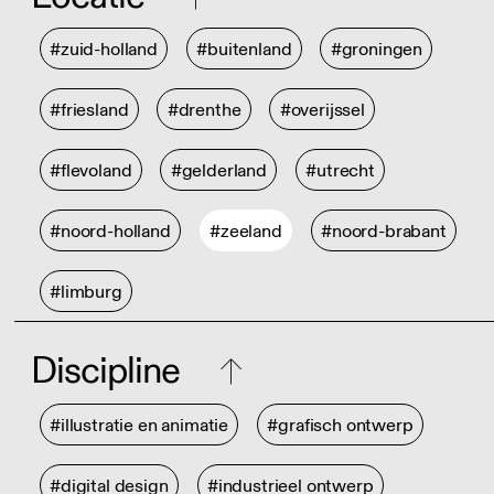
#zuid-holland
#buitenland
#groningen
#friesland
#drenthe
#overijssel
#flevoland
#gelderland
#utrecht
#noord-holland
#zeeland
#noord-brabant
#limburg
Discipline
#illustratie en animatie
#grafisch ontwerp
#digital design
#industrieel ontwerp