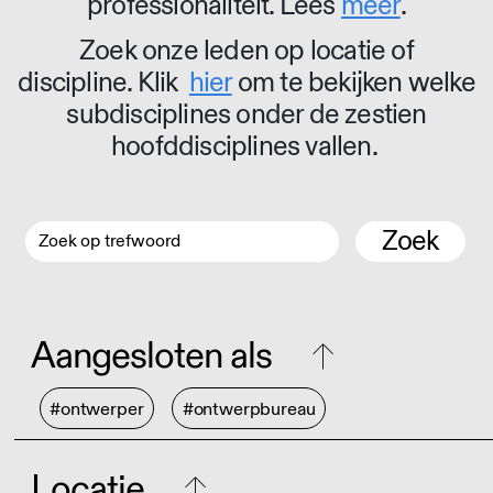
professionaliteit. Lees
meer
.
Zoek onze leden op locatie of
discipline. Klik
hier
om te bekijken welke
subdisciplines onder de zestien
hoofddisciplines vallen.
Zoek
Aangesloten als
#ontwerper
#ontwerpbureau
Locatie