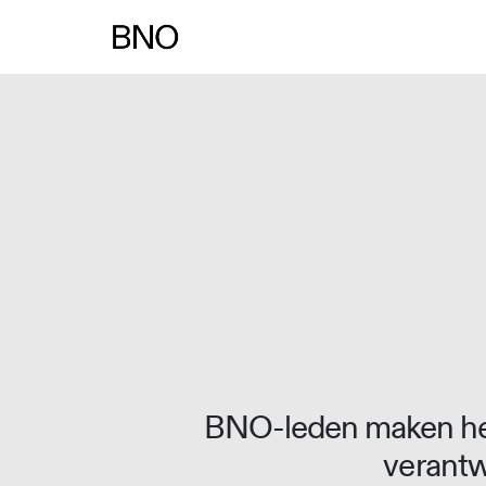
Overslaan naar inhoud
BNO-leden maken het
verantw