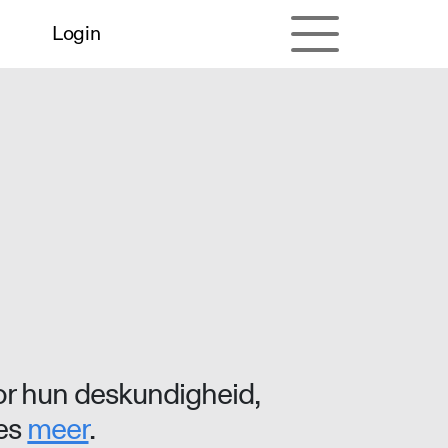
Login
r hun deskundigheid,
ees
meer
.