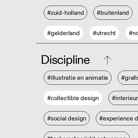
#zuid-holland
#buitenland
#gelderland
#utrecht
#no
Discipline
#illustratie en animatie
#graf
#collectible design
#interieu
#social design
#experience 