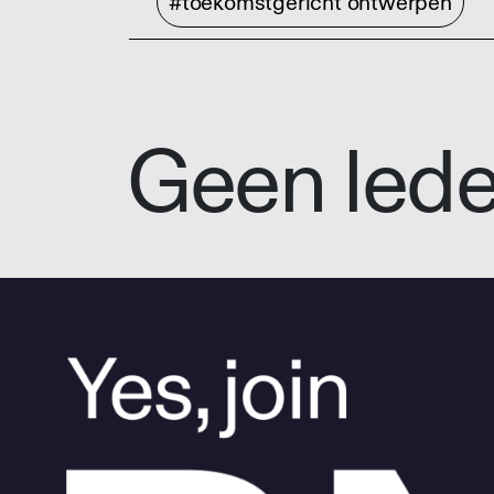
#toekomstgericht ontwerpen
Geen led