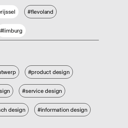
rijssel
#flevoland
#limburg
ontwerp
#product design
sign
#service design
sch design
#information design