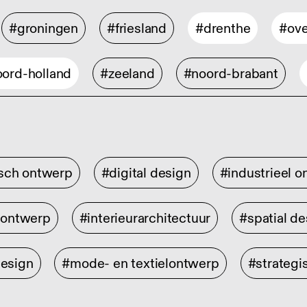
#groningen
#friesland
#drenthe
#ove
ord-holland
#zeeland
#noord-brabant
isch ontwerp
#digital design
#industrieel 
rontwerp
#interieurarchitectuur
#spatial de
design
#mode- en textielontwerp
#strategi