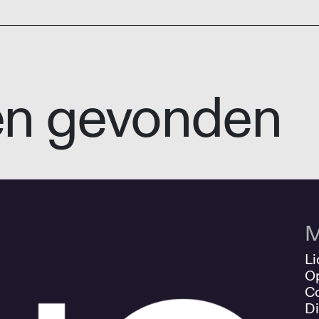
en gevonden
M
Li
O
Co
Di