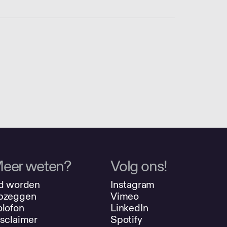
eer weten?
Volg ons!
d worden
Instagram
pzeggen
Vimeo
lofon
LinkedIn
sclaimer
Spotify