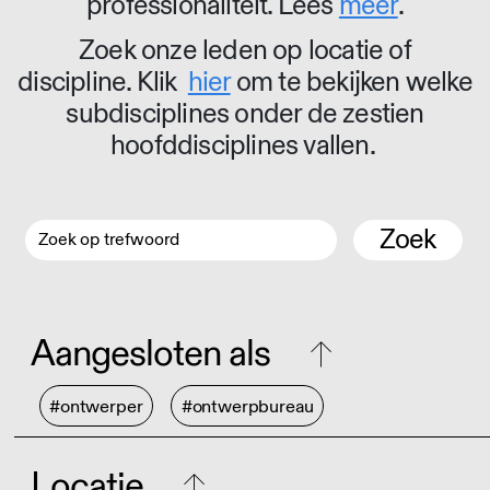
professionaliteit. Lees
meer
.
Zoek onze leden op locatie of
discipline. Klik
hier
om te bekijken welke
subdisciplines onder de zestien
hoofddisciplines vallen.
Zoek
Aangesloten als
#ontwerper
#ontwerpbureau
Locatie