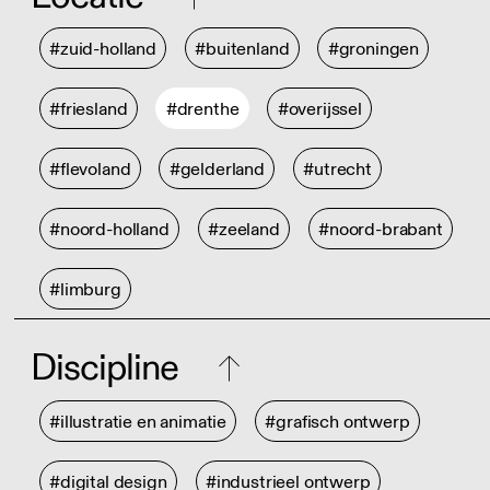
#zuid-holland
#buitenland
#groningen
#friesland
#drenthe
#overijssel
#flevoland
#gelderland
#utrecht
#noord-holland
#zeeland
#noord-brabant
#limburg
Discipline
#illustratie en animatie
#grafisch ontwerp
#digital design
#industrieel ontwerp