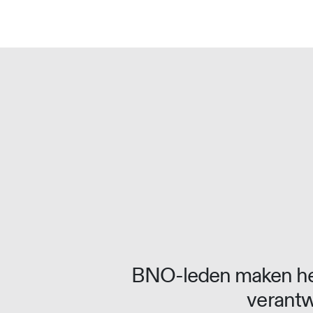
Overslaan naar inhoud
BNO-leden maken het
verantw