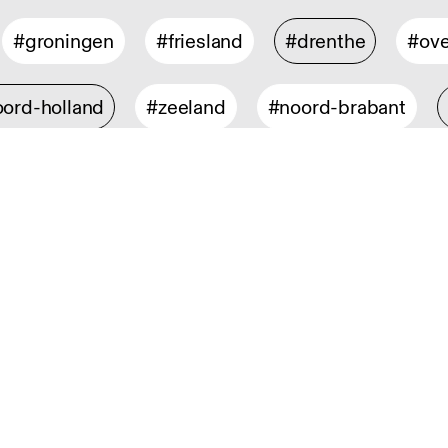
#groningen
#friesland
#drenthe
#ove
ord-holland
#zeeland
#noord-brabant
isch ontwerp
#digital design
#industrieel 
rontwerp
#interieurarchitectuur
#spatial de
design
#mode- en textielontwerp
#strategi