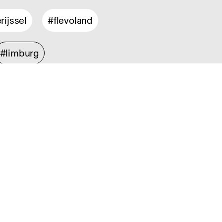
rijssel
#flevoland
#limburg
ontwerp
#product design
sign
#service design
sch design
#information design