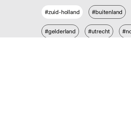
#zuid-holland
#buitenland
#gelderland
#utrecht
#no
Discipline
#illustratie en animatie
#graf
#collectible design
#interieu
#social design
#experience 