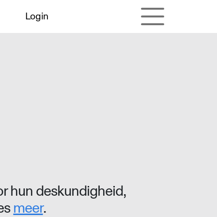
Login
r hun deskundigheid,
ees
meer
.