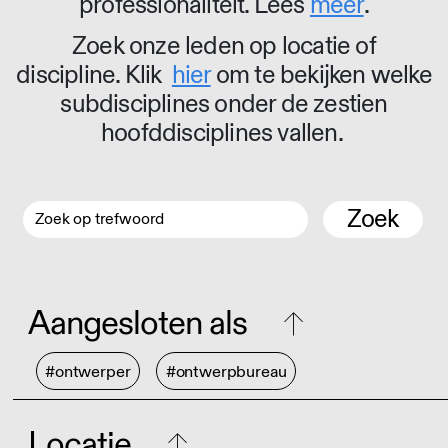
professionaliteit. Lees
meer
.
Zoek onze leden op locatie of
discipline. Klik
hier
om te bekijken welke
subdisciplines onder de zestien
hoofddisciplines vallen.
Zoek
Aangesloten als
#ontwerper
#ontwerpbureau
Locatie