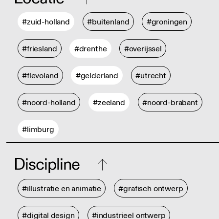
#zuid-holland
#buitenland
#groningen
#friesland
#drenthe
#overijssel
#flevoland
#gelderland
#utrecht
#noord-holland
#zeeland
#noord-brabant
#limburg
Discipline
#illustratie en animatie
#grafisch ontwerp
#digital design
#industrieel ontwerp