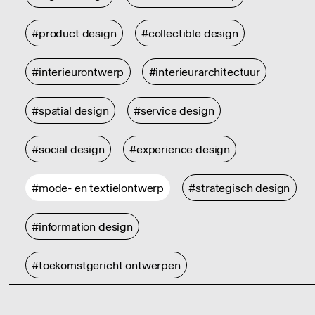
#product design
#collectible design
#interieurontwerp
#interieurarchitectuur
#spatial design
#service design
#social design
#experience design
#mode- en textielontwerp
#strategisch design
#information design
#toekomstgericht ontwerpen