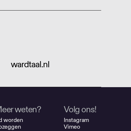
wardtaal.nl
eer weten?
Volg ons!
d worden
Instagram
pzeggen
Vimeo