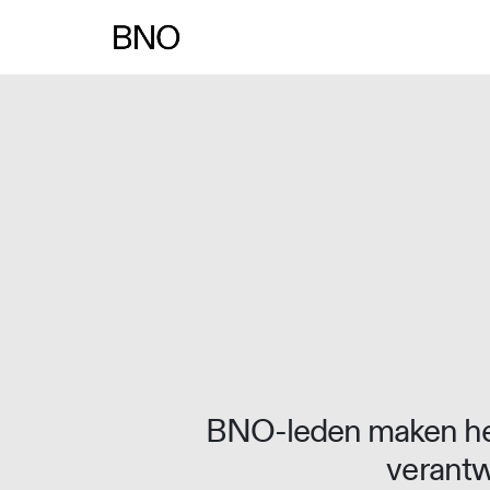
Overslaan naar inhoud
BNO-leden maken het
verantw