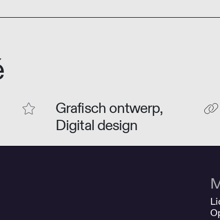
é
Grafisch ontwerp,
Digital design
M
Li
O