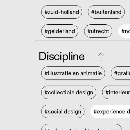
#zuid-holland
#buitenland
#gelderland
#utrecht
#no
Discipline
#illustratie en animatie
#graf
#collectible design
#interieu
#social design
#experience 