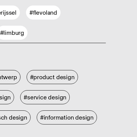
rijssel
#flevoland
#limburg
ontwerp
#product design
sign
#service design
sch design
#information design