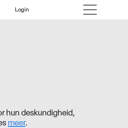
Login
r hun deskundigheid,
ees
meer
.