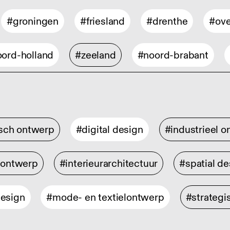
#groningen
#friesland
#drenthe
#ove
ord-holland
#zeeland
#noord-brabant
isch ontwerp
#digital design
#industrieel 
rontwerp
#interieurarchitectuur
#spatial de
design
#mode- en textielontwerp
#strategi