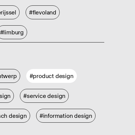
rijssel
#flevoland
#limburg
ontwerp
#product design
sign
#service design
sch design
#information design