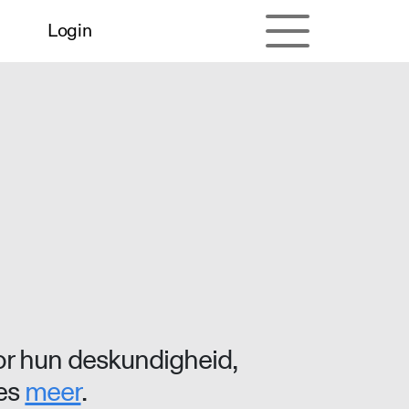
Login
r hun deskundigheid,
ees
meer
.