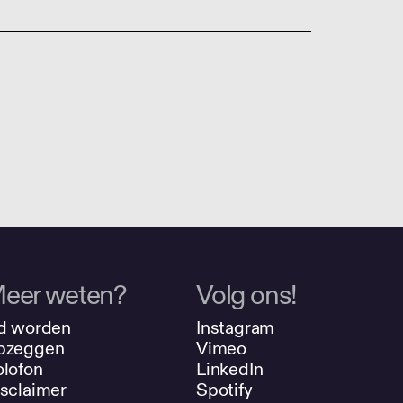
eer weten?
Volg ons!
d worden
Instagram
pzeggen
Vimeo
lofon
LinkedIn
sclaimer
Spotify