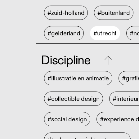
#zuid-holland
#buitenland
#gelderland
#utrecht
#no
Discipline
#illustratie en animatie
#graf
#collectible design
#interieu
#social design
#experience 