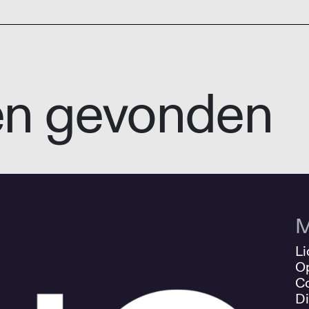
en gevonden
M
Li
O
Co
Di