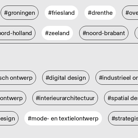
#groningen
#friesland
#drenthe
#ove
ord-holland
#zeeland
#noord-brabant
isch ontwerp
#digital design
#industrieel 
rontwerp
#interieurarchitectuur
#spatial de
design
#mode- en textielontwerp
#strategi