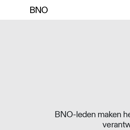
Overslaan naar inhoud
BNO-leden maken het
verantw