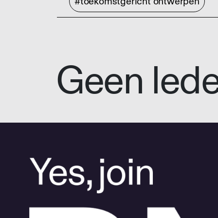
#toekomstgericht ontwerpen
Geen led