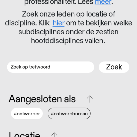
professionaliteit. Lees
meer
.
Zoek onze leden op locatie of
discipline. Klik
hier
om te bekijken welke
subdisciplines onder de zestien
hoofddisciplines vallen.
Zoek
Aangesloten als
#ontwerper
#ontwerpbureau
Locatie