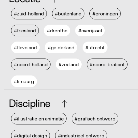
#zuid-holland
#buitenland
#groningen
#friesland
#drenthe
#overijssel
#flevoland
#gelderland
#utrecht
#noord-holland
#zeeland
#noord-brabant
#limburg
Discipline
#illustratie en animatie
#grafisch ontwerp
#digital design
#industrieel ontwerp