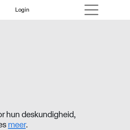
Login
r hun deskundigheid,
ees
meer
.