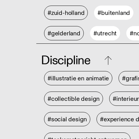
#zuid-holland
#buitenland
#gelderland
#utrecht
#no
Discipline
#illustratie en animatie
#graf
#collectible design
#interieu
#social design
#experience 