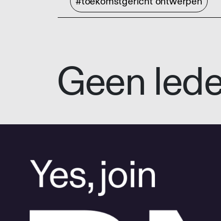
#toekomstgericht ontwerpen
Geen led