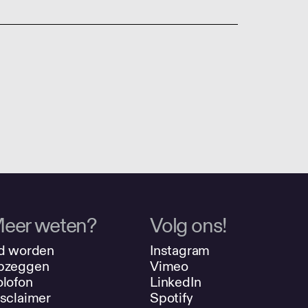
eer weten?
Volg ons!
d worden
Instagram
pzeggen
Vimeo
lofon
LinkedIn
sclaimer
Spotify