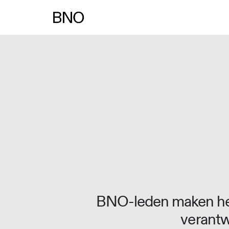
Overslaan naar inhoud
BNO-leden maken het
verantw