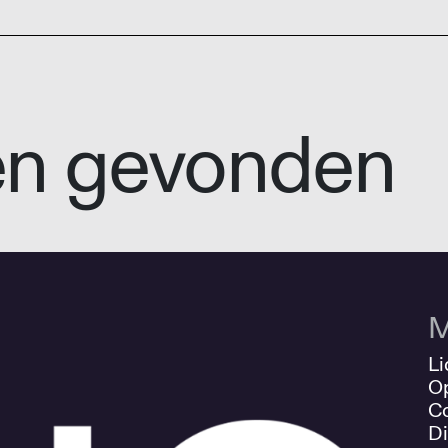
en gevonden
M
Li
O
Co
Di