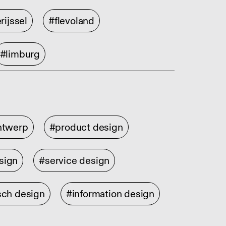
rijssel
#flevoland
#limburg
ontwerp
#product design
sign
#service design
sch design
#information design