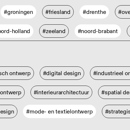
#groningen
#friesland
#drenthe
#ove
ord-holland
#zeeland
#noord-brabant
isch ontwerp
#digital design
#industrieel 
rontwerp
#interieurarchitectuur
#spatial de
design
#mode- en textielontwerp
#strategi