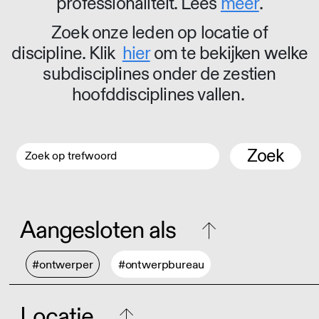
professionaliteit. Lees
meer
.
Zoek onze leden op locatie of
discipline. Klik
hier
om te bekijken welke
subdisciplines onder de zestien
hoofddisciplines vallen.
Zoek
Aangesloten als
#ontwerper
#ontwerpbureau
Locatie