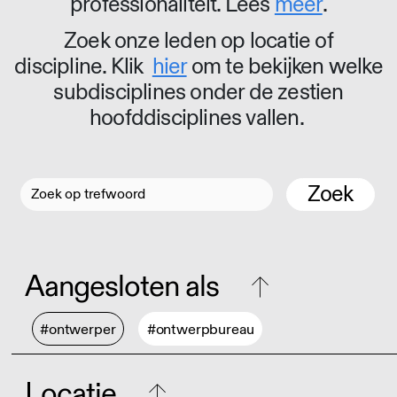
professionaliteit. Lees
meer
.
Zoek onze leden op locatie of
discipline. Klik
hier
om te bekijken welke
subdisciplines onder de zestien
hoofddisciplines vallen.
Zoek
Aangesloten als
#ontwerper
#ontwerpbureau
Locatie