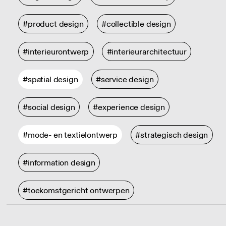
#product design
#collectible design
#interieurontwerp
#interieurarchitectuur
#spatial design
#service design
#social design
#experience design
#mode- en textielontwerp
#strategisch design
#information design
#toekomstgericht ontwerpen