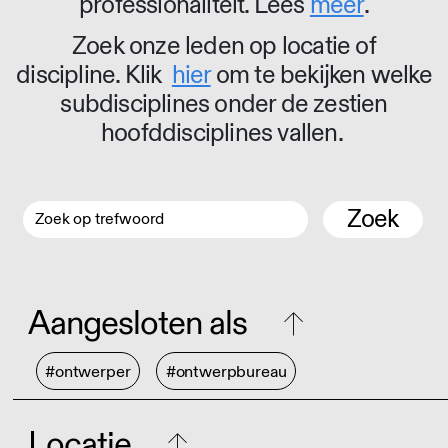
professionaliteit. Lees
meer
.
Zoek onze leden op locatie of
discipline. Klik
hier
om te bekijken welke
subdisciplines onder de zestien
hoofddisciplines vallen.
Zoek
Aangesloten als
#ontwerper
#ontwerpbureau
Locatie