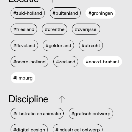
#zuid-holland
#buitenland
#groningen
#friesland
#drenthe
#overijssel
#flevoland
#gelderland
#utrecht
#noord-holland
#zeeland
#noord-brabant
#limburg
Discipline
#illustratie en animatie
#grafisch ontwerp
#digital design
#industrieel ontwerp