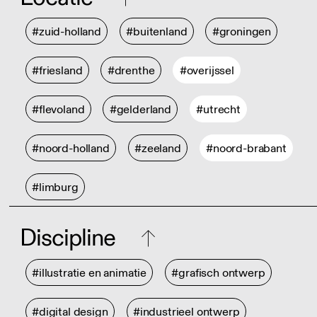
#zuid-holland
#buitenland
#groningen
#friesland
#drenthe
#overijssel
#flevoland
#gelderland
#utrecht
#noord-holland
#zeeland
#noord-brabant
#limburg
Discipline
#illustratie en animatie
#grafisch ontwerp
#digital design
#industrieel ontwerp