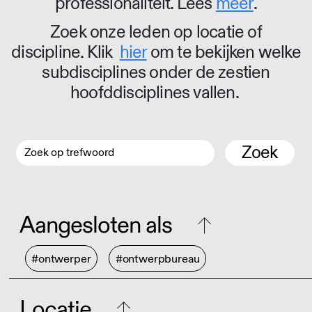
professionaliteit. Lees
meer
.
Zoek onze leden op locatie of
discipline. Klik
hier
om te bekijken welke
subdisciplines onder de zestien
hoofddisciplines vallen.
Zoek
Aangesloten als
#ontwerper
#ontwerpbureau
Locatie