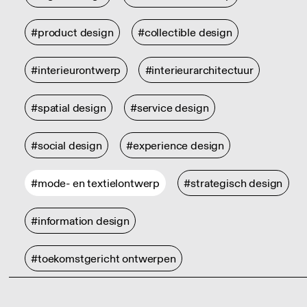
#product design
#collectible design
#interieurontwerp
#interieurarchitectuur
#spatial design
#service design
#social design
#experience design
#mode- en textielontwerp
#strategisch design
#information design
#toekomstgericht ontwerpen