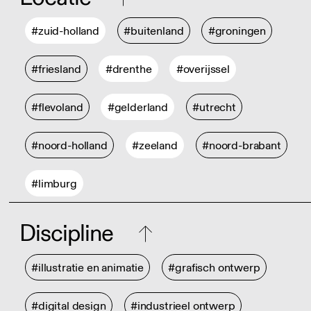
#zuid-holland
#buitenland
#groningen
#friesland
#drenthe
#overijssel
#flevoland
#gelderland
#utrecht
#noord-holland
#zeeland
#noord-brabant
#limburg
Discipline
#illustratie en animatie
#grafisch ontwerp
#digital design
#industrieel ontwerp