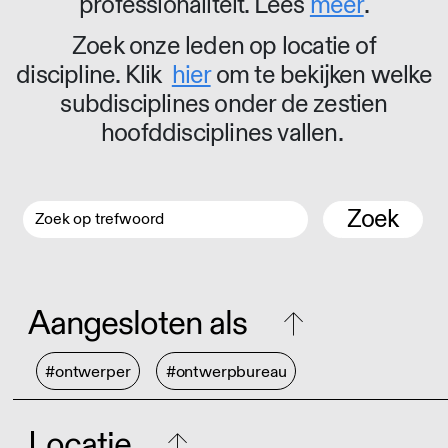
professionaliteit. Lees
meer
.
Zoek onze leden op locatie of
discipline. Klik
hier
om te bekijken welke
subdisciplines onder de zestien
hoofddisciplines vallen.
Zoek
Aangesloten als
#ontwerper
#ontwerpbureau
Locatie