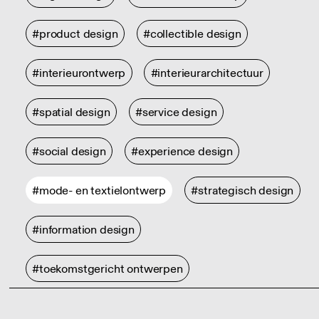
#product design
#collectible design
#interieurontwerp
#interieurarchitectuur
#spatial design
#service design
#social design
#experience design
#mode- en textielontwerp
#strategisch design
#information design
#toekomstgericht ontwerpen