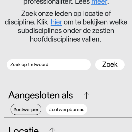
professionaliteit. Lees
meer
.
Zoek onze leden op locatie of
discipline. Klik
hier
om te bekijken welke
subdisciplines onder de zestien
hoofddisciplines vallen.
Zoek
Aangesloten als
#ontwerper
#ontwerpbureau
Locatie