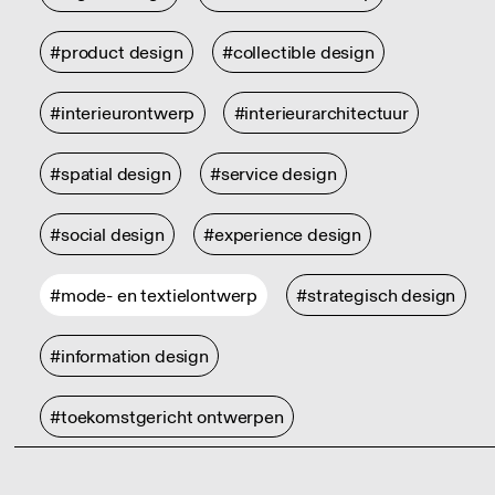
#product design
#collectible design
#interieurontwerp
#interieurarchitectuur
#spatial design
#service design
#social design
#experience design
#mode- en textielontwerp
#strategisch design
#information design
#toekomstgericht ontwerpen