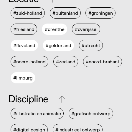
#zuid-holland
#buitenland
#groningen
#friesland
#drenthe
#overijssel
#flevoland
#gelderland
#utrecht
#noord-holland
#zeeland
#noord-brabant
#limburg
Discipline
#illustratie en animatie
#grafisch ontwerp
#digital design
#industrieel ontwerp