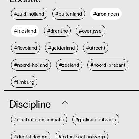
#zuid-holland
#buitenland
#groningen
#friesland
#drenthe
#overijssel
#flevoland
#gelderland
#utrecht
#noord-holland
#zeeland
#noord-brabant
#limburg
Discipline
#illustratie en animatie
#grafisch ontwerp
#digital design
#industrieel ontwerp