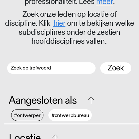
professionaliteit. Lees
meer
.
Zoek onze leden op locatie of
discipline. Klik
hier
om te bekijken welke
subdisciplines onder de zestien
hoofddisciplines vallen.
Zoek
Aangesloten als
#ontwerper
#ontwerpbureau
Locatie