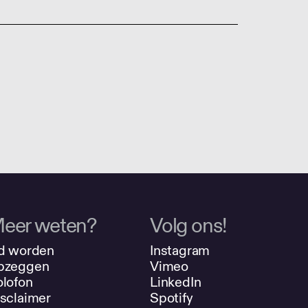
eer weten?
Volg ons!
d worden
Instagram
pzeggen
Vimeo
lofon
LinkedIn
sclaimer
Spotify