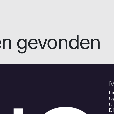
en gevonden
M
Li
O
Co
Di