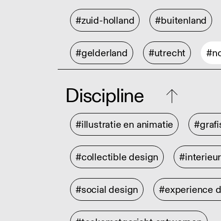
#zuid-holland
#buitenland
#gelderland
#utrecht
#no
Discipline
#illustratie en animatie
#graf
#collectible design
#interieu
#social design
#experience 