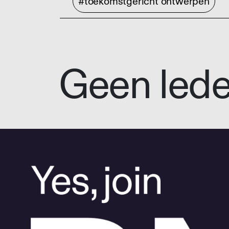
#toekomstgericht ontwerpen
Geen led