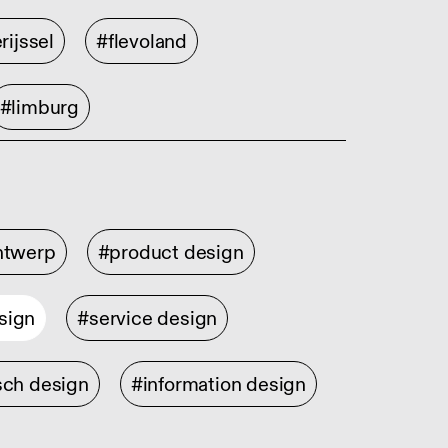
rijssel
#flevoland
#limburg
ontwerp
#product design
sign
#service design
sch design
#information design