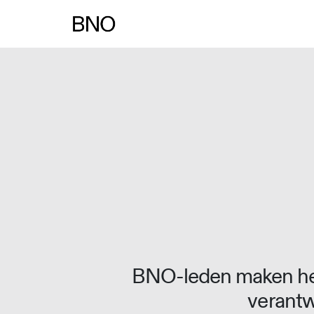
Overslaan naar inhoud
BNO-leden maken het
verantw