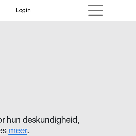
Login
r hun deskundigheid,
ees
meer
.