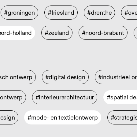
#groningen
#friesland
#drenthe
#ove
ord-holland
#zeeland
#noord-brabant
isch ontwerp
#digital design
#industrieel 
rontwerp
#interieurarchitectuur
#spatial de
design
#mode- en textielontwerp
#strategi