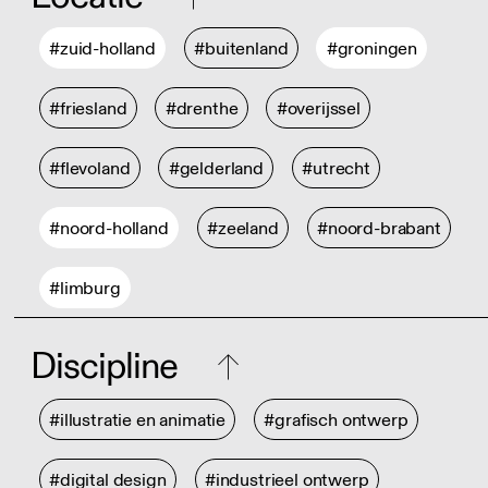
#zuid-holland
#buitenland
#groningen
#friesland
#drenthe
#overijssel
#flevoland
#gelderland
#utrecht
#noord-holland
#zeeland
#noord-brabant
#limburg
Discipline
#illustratie en animatie
#grafisch ontwerp
#digital design
#industrieel ontwerp