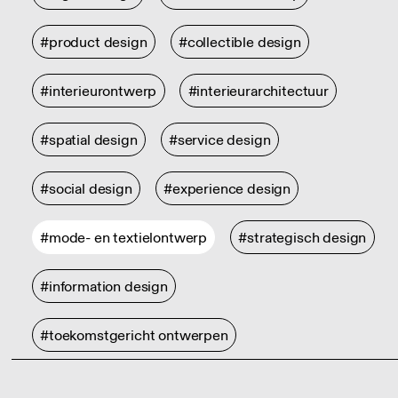
#product design
#collectible design
#interieurontwerp
#interieurarchitectuur
#spatial design
#service design
#social design
#experience design
#mode- en textielontwerp
#strategisch design
#information design
#toekomstgericht ontwerpen