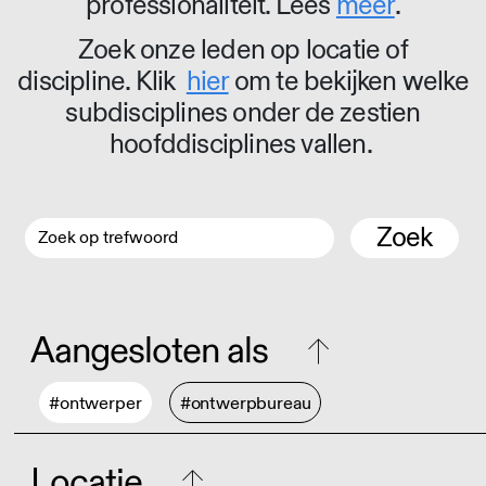
professionaliteit. Lees
meer
.
Zoek onze leden op locatie of
discipline. Klik
hier
om te bekijken welke
subdisciplines onder de zestien
hoofddisciplines vallen.
Zoek
Aangesloten als
#ontwerper
#ontwerpbureau
Locatie