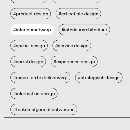
#product design
#collectible design
#interieurontwerp
#interieurarchitectuur
#spatial design
#service design
#social design
#experience design
#mode- en textielontwerp
#strategisch design
#information design
#toekomstgericht ontwerpen