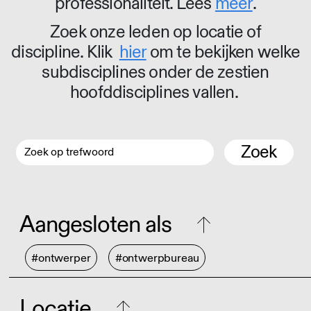
professionaliteit. Lees
meer
.
Zoek onze leden op locatie of
discipline. Klik
hier
om te bekijken welke
subdisciplines onder de zestien
hoofddisciplines vallen.
Zoek
Aangesloten als
#ontwerper
#ontwerpbureau
Locatie