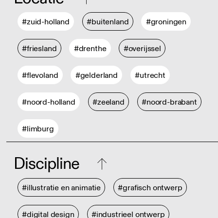
#zuid-holland
#buitenland
#groningen
#friesland
#drenthe
#overijssel
#flevoland
#gelderland
#utrecht
#noord-holland
#zeeland
#noord-brabant
#limburg
Discipline
#illustratie en animatie
#grafisch ontwerp
#digital design
#industrieel ontwerp