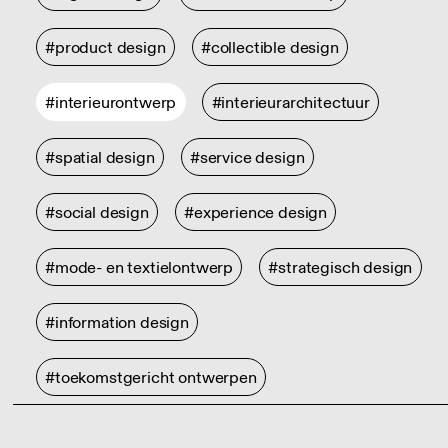
#product design
#collectible design
#interieurontwerp
#interieurarchitectuur
#spatial design
#service design
#social design
#experience design
#mode- en textielontwerp
#strategisch design
#information design
#toekomstgericht ontwerpen