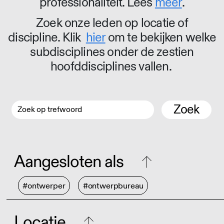
professionaliteit. Lees
meer
.
Zoek onze leden op locatie of
discipline. Klik
hier
om te bekijken welke
subdisciplines onder de zestien
hoofddisciplines vallen.
Zoek
Aangesloten als
#ontwerper
#ontwerpbureau
Locatie