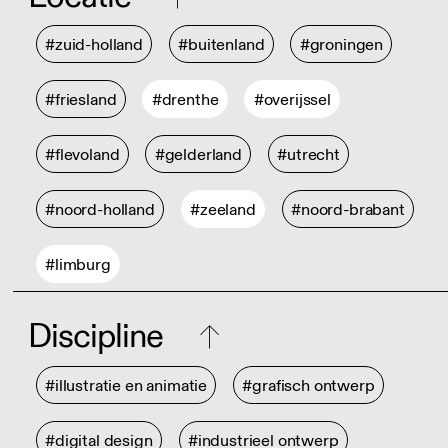
#zuid-holland
#buitenland
#groningen
#friesland
#drenthe
#overijssel
#flevoland
#gelderland
#utrecht
#noord-holland
#zeeland
#noord-brabant
#limburg
Discipline
#illustratie en animatie
#grafisch ontwerp
#digital design
#industrieel ontwerp