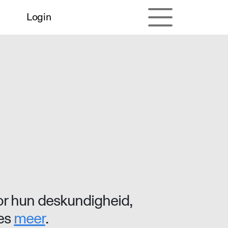
Login
r hun deskundigheid,
ees
meer
.