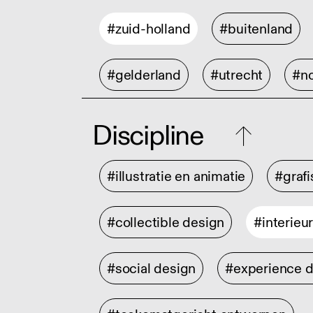
#zuid-holland
#buitenland
#gelderland
#utrecht
#no
Discipline
#illustratie en animatie
#graf
#collectible design
#interieu
#social design
#experience 