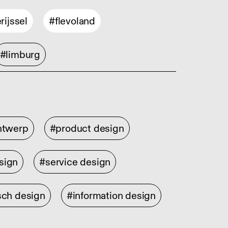
rijssel
#flevoland
#limburg
ontwerp
#product design
sign
#service design
sch design
#information design