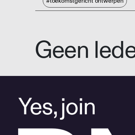
#toekomstgericht ontwerpen
Geen led