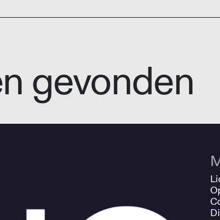
en gevonden
M
Li
O
Co
Di