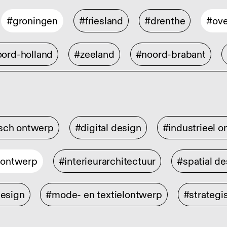
#groningen
#friesland
#drenthe
#ove
ord-holland
#zeeland
#noord-brabant
isch ontwerp
#digital design
#industrieel 
rontwerp
#interieurarchitectuur
#spatial de
design
#mode- en textielontwerp
#strategi