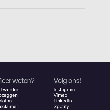
eer weten?
Volg ons!
d worden
Instagram
pzeggen
Vimeo
lofon
LinkedIn
sclaimer
Spotify