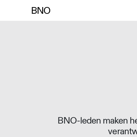
Overslaan naar inhoud
BNO-leden maken het
verantw