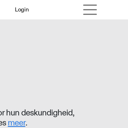
Login
r hun deskundigheid,
ees
meer
.