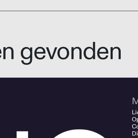
en gevonden
M
Li
O
Co
Di