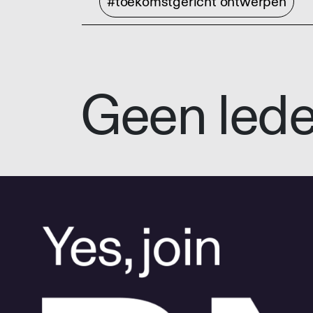
#toekomstgericht ontwerpen
Geen led