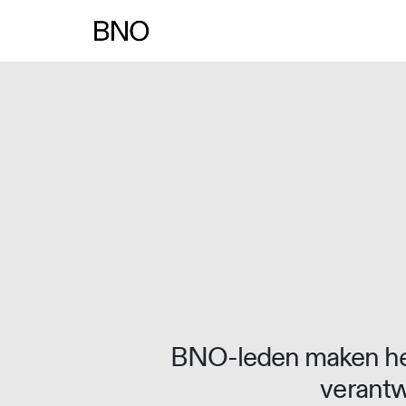
Overslaan naar inhoud
BNO-leden maken het
verantw