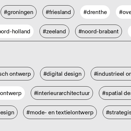
#groningen
#friesland
#drenthe
#ove
ord-holland
#zeeland
#noord-brabant
isch ontwerp
#digital design
#industrieel 
rontwerp
#interieurarchitectuur
#spatial de
design
#mode- en textielontwerp
#strategi