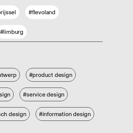
rijssel
#flevoland
#limburg
ontwerp
#product design
sign
#service design
sch design
#information design