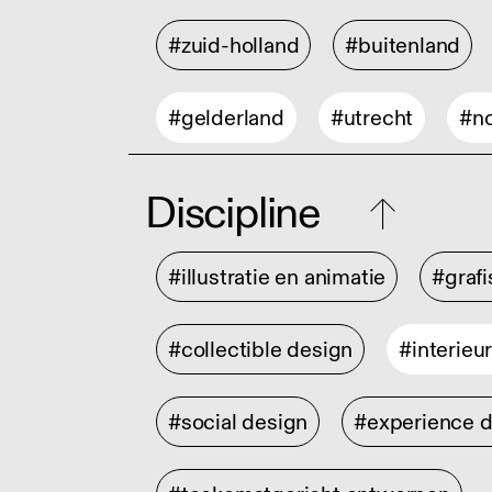
#zuid-holland
#buitenland
#gelderland
#utrecht
#no
Discipline
#illustratie en animatie
#graf
#collectible design
#interieu
#social design
#experience 