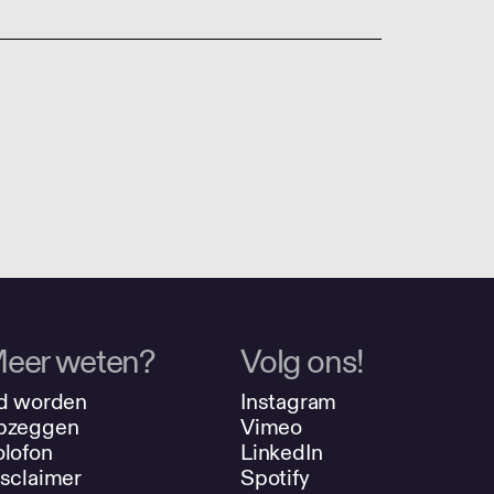
eer weten?
Volg ons!
d worden
Instagram
pzeggen
Vimeo
lofon
LinkedIn
sclaimer
Spotify