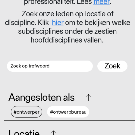
professionaliteit. Lees
meer
.
Zoek onze leden op locatie of
discipline. Klik
hier
om te bekijken welke
subdisciplines onder de zestien
hoofddisciplines vallen.
Zoek
Aangesloten als
#ontwerper
#ontwerpbureau
Locatie