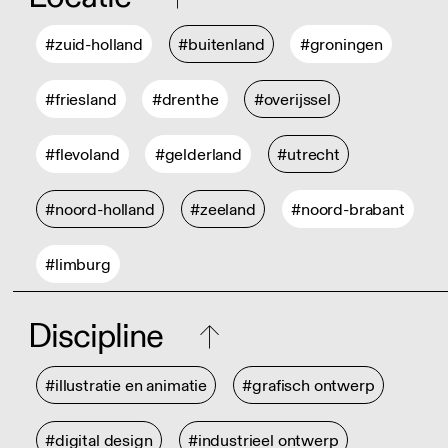
#zuid-holland
#buitenland
#groningen
#friesland
#drenthe
#overijssel
#flevoland
#gelderland
#utrecht
#noord-holland
#zeeland
#noord-brabant
#limburg
Discipline
#illustratie en animatie
#grafisch ontwerp
#digital design
#industrieel ontwerp