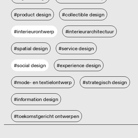
#product design
#collectible design
#interieurontwerp
#interieurarchitectuur
#spatial design
#service design
#social design
#experience design
#mode- en textielontwerp
#strategisch design
#information design
#toekomstgericht ontwerpen