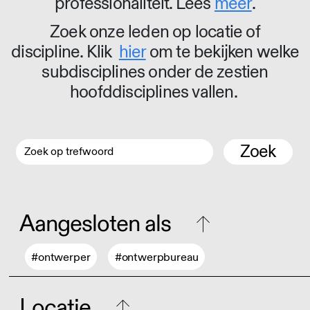
professionaliteit. Lees
meer
.
Zoek onze leden op locatie of
discipline. Klik
hier
om te bekijken welke
subdisciplines onder de zestien
hoofddisciplines vallen.
Zoek
Aangesloten als
#ontwerper
#ontwerpbureau
Locatie