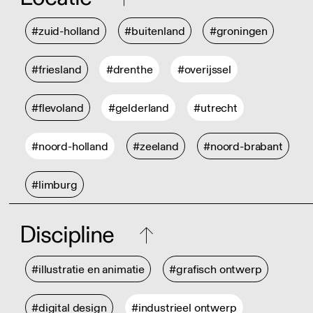
#zuid-holland
#buitenland
#groningen
#friesland
#drenthe
#overijssel
#flevoland
#gelderland
#utrecht
#noord-holland
#zeeland
#noord-brabant
#limburg
Discipline
#illustratie en animatie
#grafisch ontwerp
#digital design
#industrieel ontwerp