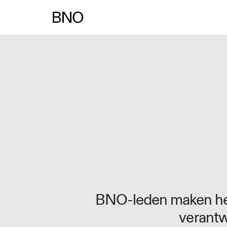
Overslaan naar inhoud
BNO-leden maken het
verantw