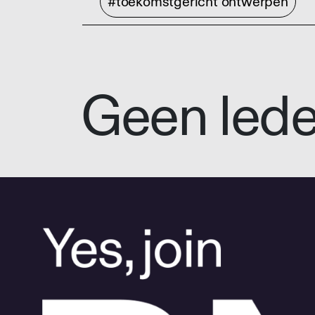
#toekomstgericht ontwerpen
Geen led