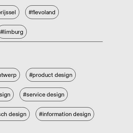
rijssel
#flevoland
#limburg
ontwerp
#product design
sign
#service design
sch design
#information design