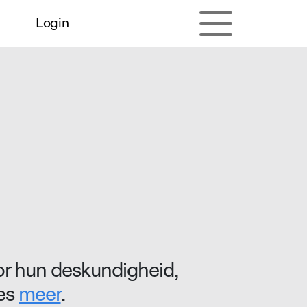
Login
r hun deskundigheid,
ees
meer
.