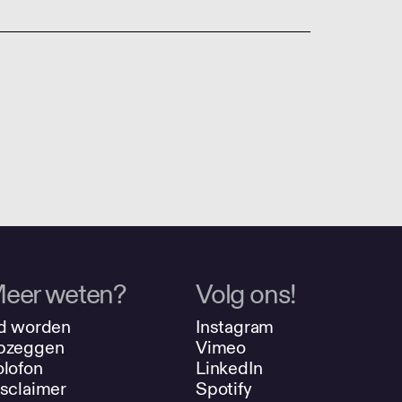
eer weten?
Volg ons!
d worden
Instagram
pzeggen
Vimeo
lofon
LinkedIn
sclaimer
Spotify