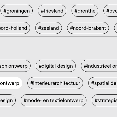
#groningen
#friesland
#drenthe
#ove
ord-holland
#zeeland
#noord-brabant
isch ontwerp
#digital design
#industrieel 
rontwerp
#interieurarchitectuur
#spatial de
design
#mode- en textielontwerp
#strategi