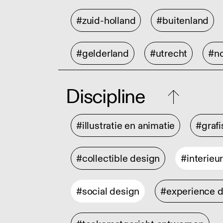
#zuid-holland
#buitenland
#gelderland
#utrecht
#no
Discipline
#illustratie en animatie
#graf
#collectible design
#interieu
#social design
#experience 