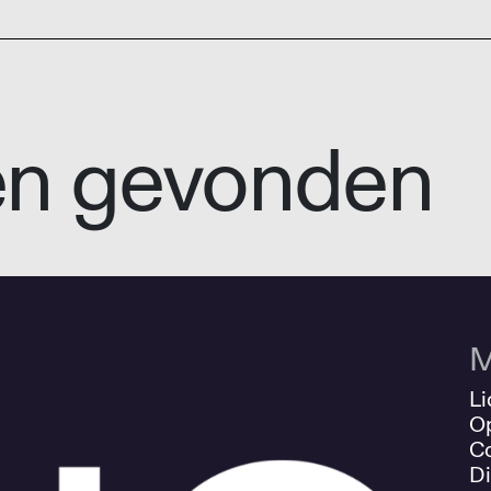
en gevonden
M
Li
O
Co
Di