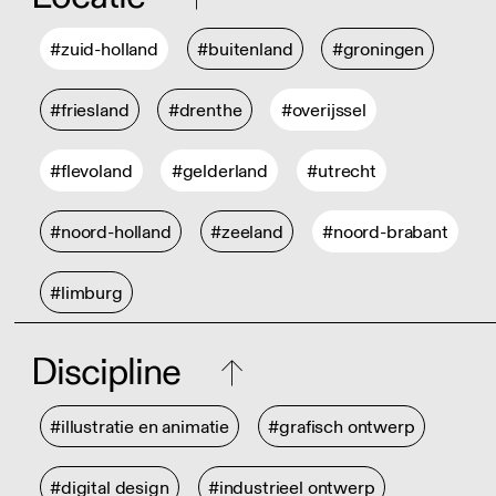
#zuid-holland
#buitenland
#groningen
#friesland
#drenthe
#overijssel
#flevoland
#gelderland
#utrecht
#noord-holland
#zeeland
#noord-brabant
#limburg
Discipline
#illustratie en animatie
#grafisch ontwerp
#digital design
#industrieel ontwerp