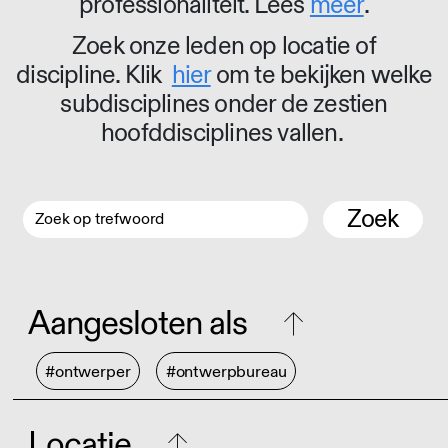
professionaliteit. Lees
meer
.
Zoek onze leden op locatie of
discipline. Klik
hier
om te bekijken welke
subdisciplines onder de zestien
hoofddisciplines vallen.
Zoek
Aangesloten als
#ontwerper
#ontwerpbureau
Locatie