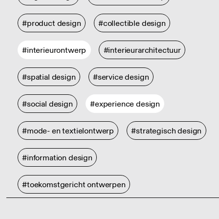
#product design
#collectible design
#interieurontwerp
#interieurarchitectuur
#spatial design
#service design
#social design
#experience design
#mode- en textielontwerp
#strategisch design
#information design
#toekomstgericht ontwerpen