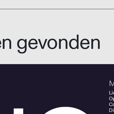
en gevonden
M
Li
O
Co
Di