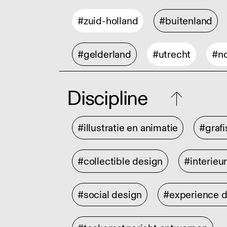
#zuid-holland
#buitenland
#gelderland
#utrecht
#no
Discipline
#illustratie en animatie
#graf
#collectible design
#interieu
#social design
#experience 