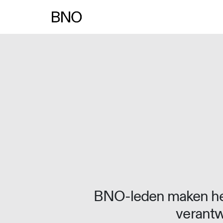
Overslaan naar inhoud
BNO-leden maken het
verantw