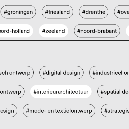
#groningen
#friesland
#drenthe
#ove
ord-holland
#zeeland
#noord-brabant
isch ontwerp
#digital design
#industrieel 
rontwerp
#interieurarchitectuur
#spatial de
design
#mode- en textielontwerp
#strategi