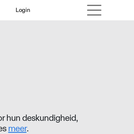
Login
r hun deskundigheid,
ees
meer
.