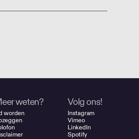
eer weten?
Volg ons!
d worden
Instagram
pzeggen
Vimeo
lofon
LinkedIn
sclaimer
Spotify