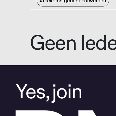
#toekomstgericht ontwerpen
Geen led