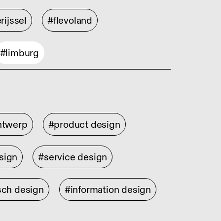
rijssel
#flevoland
#limburg
ontwerp
#product design
sign
#service design
sch design
#information design