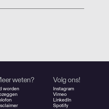
eer weten?
Volg ons!
d worden
Instagram
pzeggen
Vimeo
lofon
LinkedIn
sclaimer
Spotify