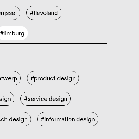
rijssel
#flevoland
#limburg
ontwerp
#product design
sign
#service design
sch design
#information design