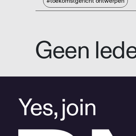
#toekomstgericht ontwerpen
Geen led