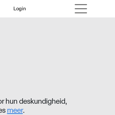
Login
r hun deskundigheid,
ees
meer
.