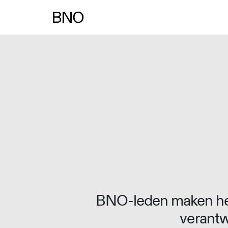
Overslaan naar inhoud
BNO-leden maken het
verantw