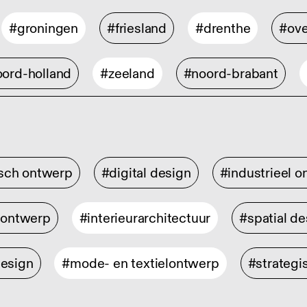
#groningen
#friesland
#drenthe
#ove
ord-holland
#zeeland
#noord-brabant
isch ontwerp
#digital design
#industrieel 
rontwerp
#interieurarchitectuur
#spatial de
design
#mode- en textielontwerp
#strategi