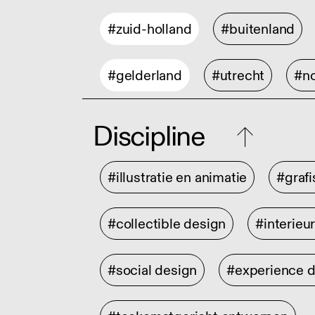
#zuid-holland
#buitenland
#gelderland
#utrecht
#no
Discipline
#illustratie en animatie
#graf
#collectible design
#interieu
#social design
#experience 