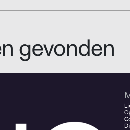
en gevonden
M
Li
O
Co
Di