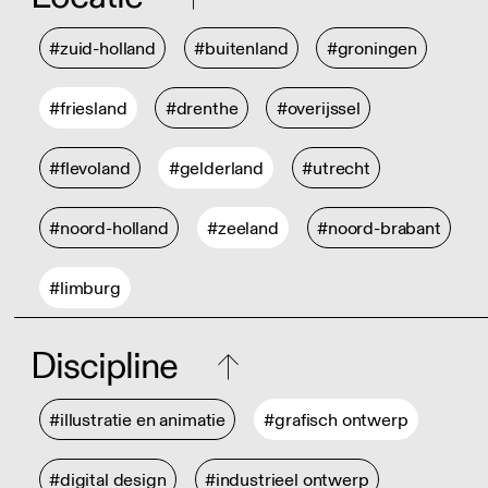
#zuid-holland
#buitenland
#groningen
#friesland
#drenthe
#overijssel
#flevoland
#gelderland
#utrecht
#noord-holland
#zeeland
#noord-brabant
#limburg
Discipline
#illustratie en animatie
#grafisch ontwerp
#digital design
#industrieel ontwerp