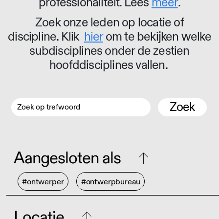
professionaliteit. Lees
meer
.
Zoek onze leden op locatie of
discipline. Klik
hier
om te bekijken welke
subdisciplines onder de zestien
hoofddisciplines vallen.
Zoek
Aangesloten als
#ontwerper
#ontwerpbureau
Locatie