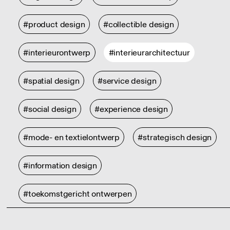
#product design
#collectible design
#interieurontwerp
#interieurarchitectuur
#spatial design
#service design
#social design
#experience design
#mode- en textielontwerp
#strategisch design
#information design
#toekomstgericht ontwerpen