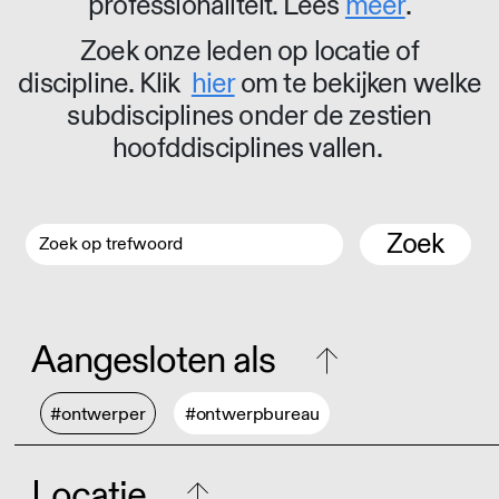
professionaliteit. Lees
meer
.
Zoek onze leden op locatie of
discipline. Klik
hier
om te bekijken welke
subdisciplines onder de zestien
hoofddisciplines vallen.
Zoek
Aangesloten als
#ontwerper
#ontwerpbureau
Locatie