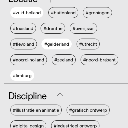
#zuid-holland
#buitenland
#groningen
#friesland
#drenthe
#overijssel
#flevoland
#gelderland
#utrecht
#noord-holland
#zeeland
#noord-brabant
#limburg
Discipline
#illustratie en animatie
#grafisch ontwerp
#digital design
#industrieel ontwerp