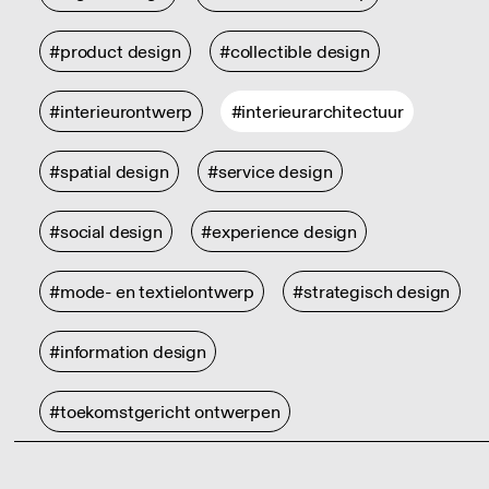
#product design
#collectible design
#interieurontwerp
#interieurarchitectuur
#spatial design
#service design
#social design
#experience design
#mode- en textielontwerp
#strategisch design
#information design
#toekomstgericht ontwerpen