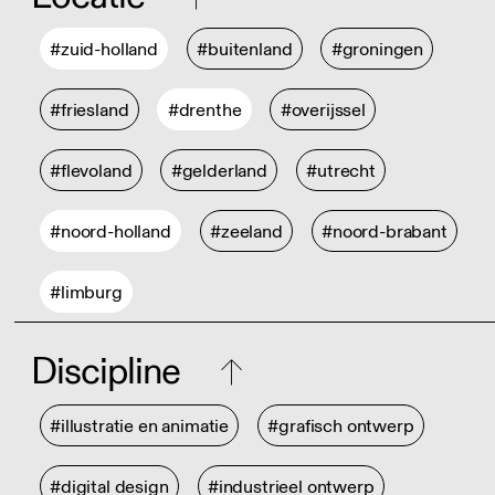
#zuid-holland
#buitenland
#groningen
#friesland
#drenthe
#overijssel
#flevoland
#gelderland
#utrecht
#noord-holland
#zeeland
#noord-brabant
#limburg
Discipline
#illustratie en animatie
#grafisch ontwerp
#digital design
#industrieel ontwerp