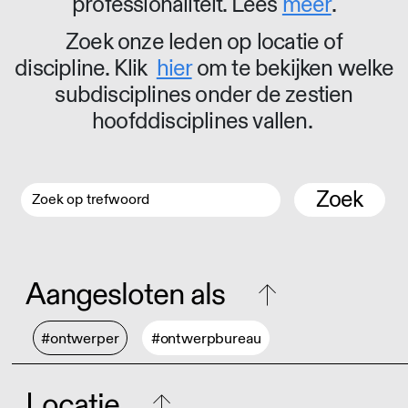
professionaliteit. Lees
meer
.
Zoek onze leden op locatie of
discipline. Klik
hier
om te bekijken welke
subdisciplines onder de zestien
hoofddisciplines vallen.
Zoek
Aangesloten als
#ontwerper
#ontwerpbureau
Locatie