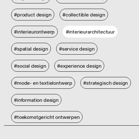
#product design
#collectible design
#interieurontwerp
#interieurarchitectuur
#spatial design
#service design
#social design
#experience design
#mode- en textielontwerp
#strategisch design
#information design
#toekomstgericht ontwerpen