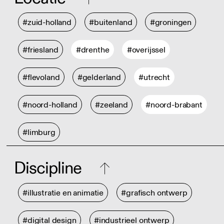
#zuid-holland
#buitenland
#groningen
#friesland
#drenthe
#overijssel
#flevoland
#gelderland
#utrecht
#noord-holland
#zeeland
#noord-brabant
#limburg
Discipline
#illustratie en animatie
#grafisch ontwerp
#digital design
#industrieel ontwerp