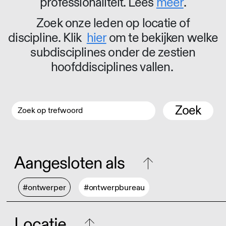
professionaliteit. Lees
meer
.
Zoek onze leden op locatie of
discipline. Klik
hier
om te bekijken welke
subdisciplines onder de zestien
hoofddisciplines vallen.
Zoek
Aangesloten als
#ontwerper
#ontwerpbureau
Locatie