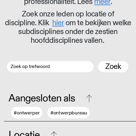
professionaliteit. Lees
meer
.
Zoek onze leden op locatie of
discipline. Klik
hier
om te bekijken welke
subdisciplines onder de zestien
hoofddisciplines vallen.
Zoek
Aangesloten als
#ontwerper
#ontwerpbureau
Locatie