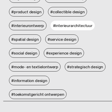
#product design
#collectible design
#interieurontwerp
#interieurarchitectuur
#spatial design
#service design
#social design
#experience design
#mode- en textielontwerp
#strategisch design
#information design
#toekomstgericht ontwerpen