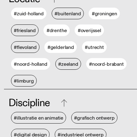
#zuid-holland
#buitenland
#groningen
#friesland
#drenthe
#overijssel
#flevoland
#gelderland
#utrecht
#noord-holland
#zeeland
#noord-brabant
#limburg
Discipline
#illustratie en animatie
#grafisch ontwerp
#digital design
#industrieel ontwerp