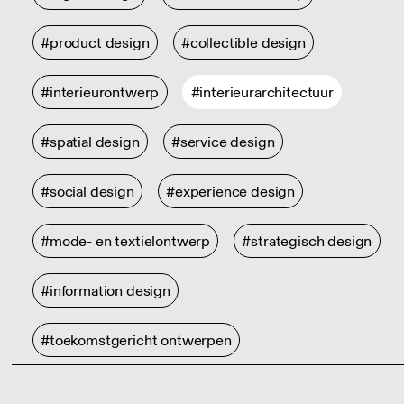
#product design
#collectible design
#interieurontwerp
#interieurarchitectuur
#spatial design
#service design
#social design
#experience design
#mode- en textielontwerp
#strategisch design
#information design
#toekomstgericht ontwerpen