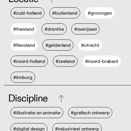
#zuid-holland
#buitenland
#groningen
#friesland
#drenthe
#overijssel
#flevoland
#gelderland
#utrecht
#noord-holland
#zeeland
#noord-brabant
#limburg
Discipline
#illustratie en animatie
#grafisch ontwerp
#digital design
#industrieel ontwerp