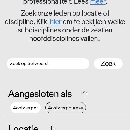
professionaliteit. Lees
meer
.
Zoek onze leden op locatie of
discipline. Klik
hier
om te bekijken welke
subdisciplines onder de zestien
hoofddisciplines vallen.
Zoek
Aangesloten als
#ontwerper
#ontwerpbureau
Locatie